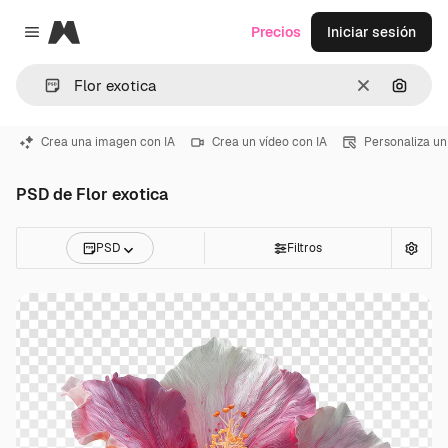
Magnific
Precios
Iniciar sesión
Close menu
Borrar
Buscar
Crea una imagen con IA
Crea un vídeo con IA
Personaliza un
PSD de Flor exotica
PSD
Filtros