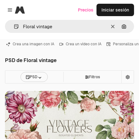
Magnific
Precios
Iniciar sesión
Close menu
Borrar
Buscar
Crea una imagen con IA
Crea un vídeo con IA
Personaliza un
PSD de Floral vintage
PSD
Filtros