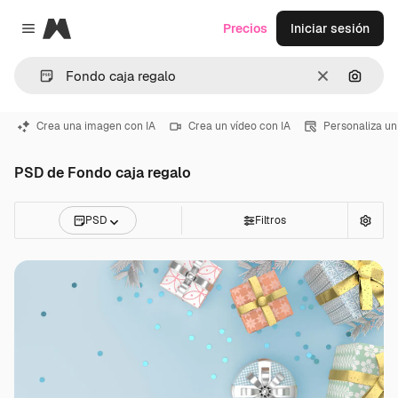
Magnific
Precios
Iniciar sesión
Close menu
Borrar
Buscar
Crea una imagen con IA
Crea un vídeo con IA
Personaliza un
PSD de Fondo caja regalo
PSD
Filtros