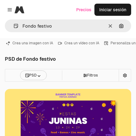
Magnific
Precios
Iniciar sesión
Close menu
Borrar
Buscar
Crea una imagen con IA
Crea un vídeo con IA
Personaliza un
PSD de Fondo festivo
PSD
Filtros