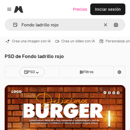
Magnific
Precios
Iniciar sesión
Close menu
Borrar
Buscar
Crea una imagen con IA
Crea un vídeo con IA
Personaliza un
PSD de Fondo ladrillo rojo
PSD
Filtros