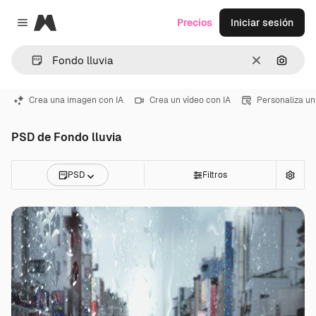
Magnific
Precios
Iniciar sesión
Close menu
Borrar
Buscar
Crea una imagen con IA
Crea un vídeo con IA
Personaliza un
PSD de Fondo lluvia
PSD
Filtros