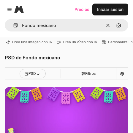
Magnific
Precios
Iniciar sesión
Close menu
Borrar
Buscar
Crea una imagen con IA
Crea un vídeo con IA
Personaliza un
PSD de Fondo mexicano
PSD
Filtros