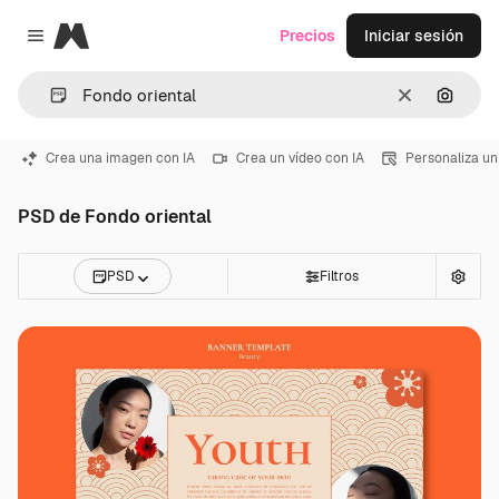
Magnific
Precios
Iniciar sesión
Close menu
Borrar
Buscar
Crea una imagen con IA
Crea un vídeo con IA
Personaliza un
PSD de Fondo oriental
PSD
Filtros