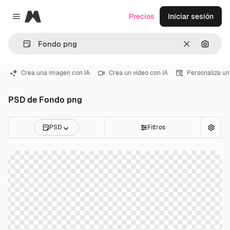
Magnific
Precios
Iniciar sesión
Close menu
Borrar
Buscar
Crea una imagen con IA
Crea un vídeo con IA
Personaliza un
PSD de Fondo png
PSD
Filtros