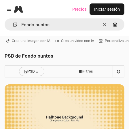
Magnific
Precios
Iniciar sesión
Close menu
Borrar
Buscar
Crea una imagen con IA
Crea un vídeo con IA
Personaliza un
PSD de Fondo puntos
PSD
Filtros