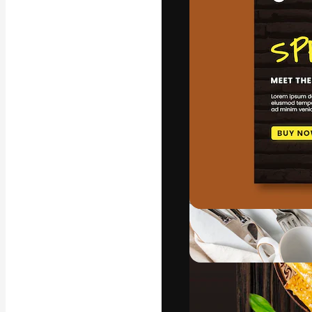
La plataforma cr
trabajo. Más de
entre creativos
estudios.
Español
Copyright © 2010