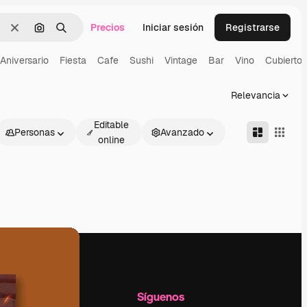
Precios
Iniciar sesión
Registrarse
Borrar
Buscar por imagen
Buscar
Aniversario
Fiesta
Cafe
Sushi
Vintage
Bar
Vino
Cubiertos
Relevancia
Editable
Personas
Avanzado
online
l
Empresa
Síguenos