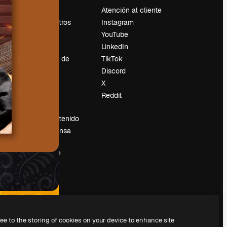
Precios
Atención al cliente
Sobre nosotros
Instagram
Reviews
YouTube
Empleo
LinkedIn
Tendencias de
TikTok
búsqueda
Discord
Blog
X
es
Eventos
Reddit
Slidesgo
Vender contenido
Sala de prensa
¿Buscas
magnific.ai?
ree to the storing of cookies on your device to enhance site