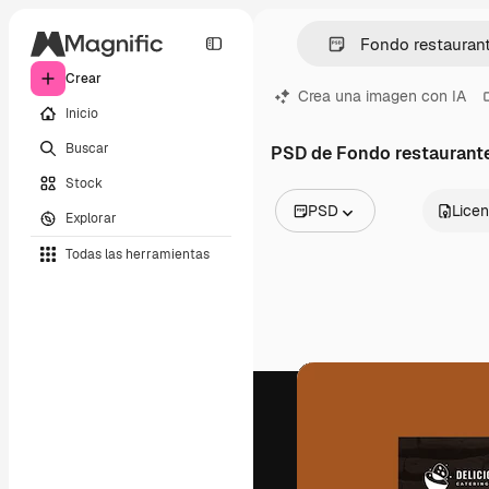
Crear
Crea una imagen con IA
Inicio
Buscar
PSD de Fondo restaurant
Stock
PSD
Licen
Explorar
Todas las imágenes
Todas las herramientas
Vectores
Ilustraciones
Fotos
PSD
Plantillas
Mockups
Vídeos
Clips de vídeo
Motion graphics
Plantillas de vídeos
Iconos
Modelos 3D
Fuentes