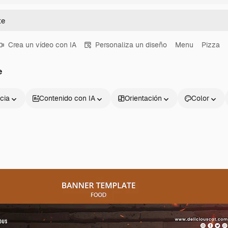
Crea un vídeo con IA
Personaliza un diseño
Menu
Pizza
e
cia
Contenido con IA
Orientación
Color
Productos
Información úti