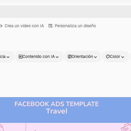
Crea un vídeo con IA
Personaliza un diseño
cia
Contenido con IA
Orientación
Color
Productos
Información úti