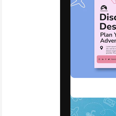
La plataforma cr
trabajo. Más de
entre creativos
estudios.
Español
Copyright © 2010