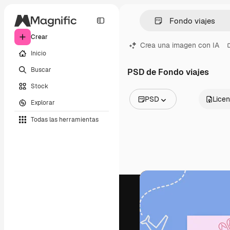
Crear
Crea una imagen con IA
Inicio
Buscar
PSD de Fondo viajes
Stock
PSD
Licen
Explorar
Todas las imágenes
Todas las herramientas
Vectores
Ilustraciones
Fotos
PSD
Plantillas
Mockups
Vídeos
Clips de vídeo
Motion graphics
Plantillas de vídeos
Iconos
Modelos 3D
Fuentes