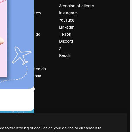
Precios
Atención al cliente
Sobre nosotros
Instagram
Reviews
YouTube
Empleo
LinkedIn
Tendencias de
TikTok
búsqueda
Discord
Blog
X
es
Eventos
Reddit
Slidesgo
Vender contenido
Sala de prensa
¿Buscas
magnific.ai?
ree to the storing of cookies on your device to enhance site