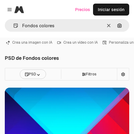
Magnific
Precios
Iniciar sesión
Close menu
Borrar
Buscar
Crea una imagen con IA
Crea un vídeo con IA
Personaliza un
PSD de Fondos colores
PSD
Filtros