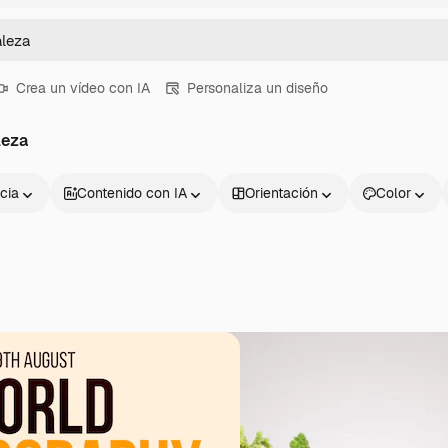
Crea un vídeo con IA
Personaliza un diseño
leza
cia
Contenido con IA
Orientación
Color
Productos
Información úti