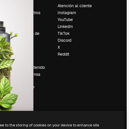
Precios
Atención al cliente
Sobre nosotros
Instagram
Reviews
YouTube
Empleo
LinkedIn
Tendencias de
TikTok
búsqueda
Discord
Blog
X
es
Eventos
Reddit
Slidesgo
Vender contenido
Sala de prensa
¿Buscas
magnific.ai?
ree to the storing of cookies on your device to enhance site