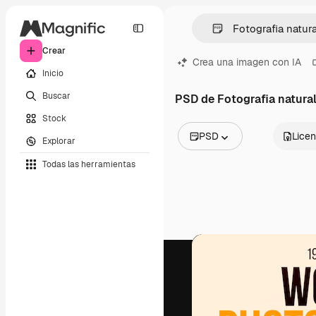
Crear
Crea una imagen con IA
Inicio
Buscar
PSD de Fotografia natura
Stock
PSD
Licen
Explorar
Todas las imágenes
Todas las herramientas
Vectores
Ilustraciones
Fotos
PSD
Plantillas
Mockups
Vídeos
Clips de vídeo
Motion graphics
Plantillas de vídeos
Iconos
Modelos 3D
Fuentes