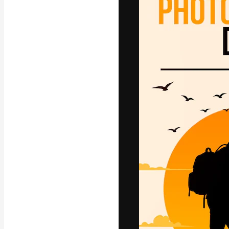
La plataforma cr
trabajo. Más de
entre creativos
estudios.
Español
Copyright © 2010