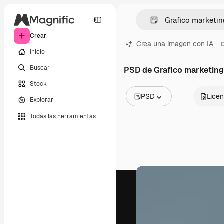
Crear
Crea una imagen con IA
Inicio
Buscar
PSD de Grafico marketing
Stock
PSD
Licen
Explorar
Todas las imágenes
Todas las herramientas
Vectores
Ilustraciones
Fotos
PSD
Plantillas
Mockups
Vídeos
Clips de vídeo
Motion graphics
Plantillas de vídeos
Iconos
Modelos 3D
Fuentes