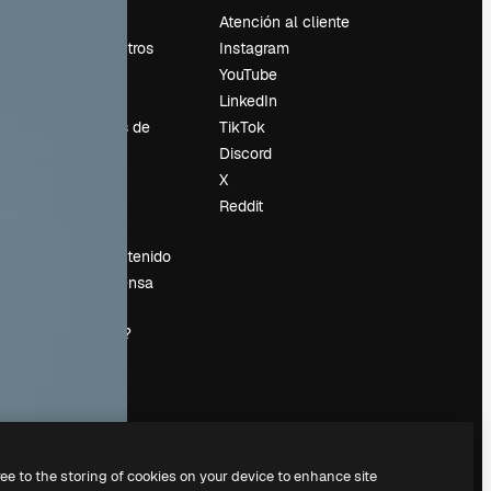
Precios
Atención al cliente
Sobre nosotros
Instagram
Reviews
YouTube
Empleo
LinkedIn
Tendencias de
TikTok
búsqueda
Discord
Blog
X
es
Eventos
Reddit
Slidesgo
Vender contenido
Sala de prensa
¿Buscas
magnific.ai?
ree to the storing of cookies on your device to enhance site