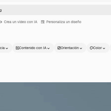
Crea un vídeo con IA
Personaliza un diseño
cia
Contenido con IA
Orientación
Color
Productos
Información úti