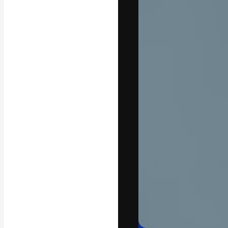
La plataforma cr
trabajo. Más de
entre creativos
estudios.
Español
Copyright © 2010