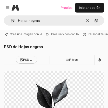
Magnific
Precios
Iniciar sesión
Close menu
Borrar
Buscar
Crea una imagen con IA
Crea un vídeo con IA
Personaliza un
PSD de Hojas negras
PSD
Filtros