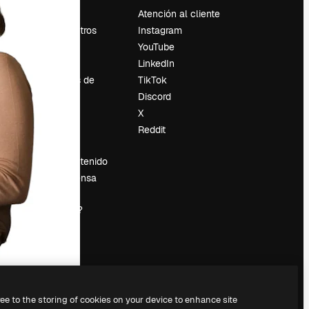
Precios
Atención al cliente
Sobre nosotros
Instagram
Reviews
YouTube
Empleo
LinkedIn
Tendencias de
TikTok
búsqueda
Discord
Blog
X
es
Eventos
Reddit
Slidesgo
Vender contenido
Sala de prensa
¿Buscas
magnific.ai?
ree to the storing of cookies on your device to enhance site