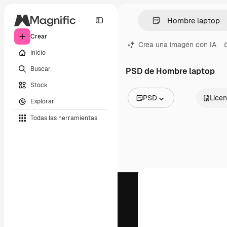
Crear
Crea una imagen con IA
Inicio
Buscar
PSD de Hombre laptop
Stock
PSD
Licen
Explorar
Todas las imágenes
Todas las herramientas
Vectores
Ilustraciones
Fotos
PSD
Plantillas
Mockups
Vídeos
Clips de vídeo
Motion graphics
Plantillas de vídeos
Iconos
Modelos 3D
Fuentes