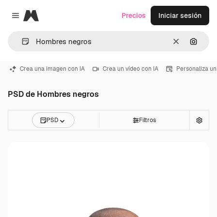
Magnific
Precios
Iniciar sesión
Close menu
Borrar
Buscar
Crea una imagen con IA
Crea un vídeo con IA
Personaliza un
PSD de Hombres negros
PSD
Filtros