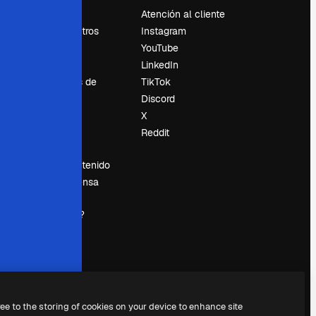
Precios
Atención al cliente
Sobre nosotros
Instagram
Reviews
YouTube
Empleo
LinkedIn
Tendencias de
TikTok
búsqueda
Discord
Blog
X
es
Eventos
Reddit
Slidesgo
Vender contenido
Sala de prensa
¿Buscas
magnific.ai?
ree to the storing of cookies on your device to enhance site