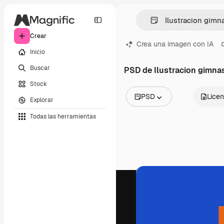
Crear
Crea una imagen con IA
Inicio
Buscar
PSD de Ilustracion gimna
Stock
PSD
Licen
Explorar
Todas las imágenes
Todas las herramientas
Vectores
Ilustraciones
Fotos
PSD
Plantillas
Mockups
Vídeos
Clips de vídeo
Motion graphics
Plantillas de vídeos
Iconos
Modelos 3D
Fuentes