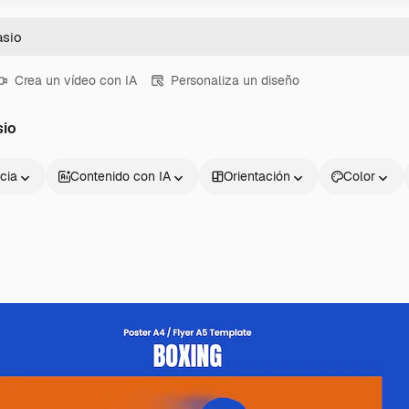
Crea un vídeo con IA
Personaliza un diseño
sio
cia
Contenido con IA
Orientación
Color
Productos
Información úti