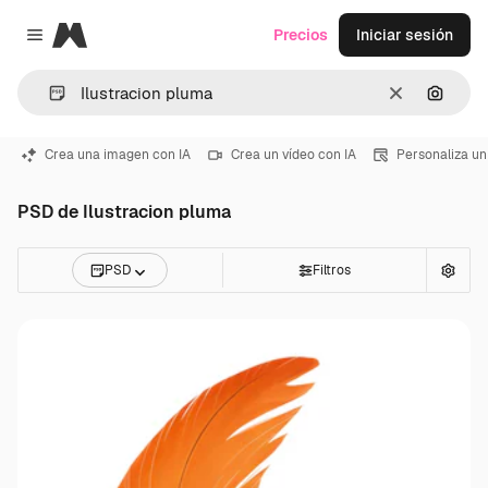
Magnific
Precios
Iniciar sesión
Close menu
Borrar
Buscar
Crea una imagen con IA
Crea un vídeo con IA
Personaliza un
PSD de Ilustracion pluma
PSD
Filtros