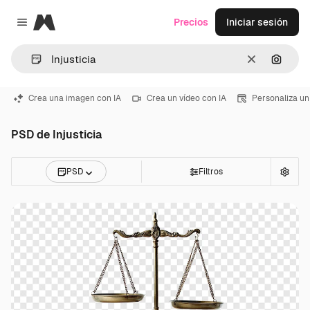
Magnific
Precios
Iniciar sesión
Close menu
Borrar
Buscar
Crea una imagen con IA
Crea un vídeo con IA
Personaliza un
PSD de Injusticia
PSD
Filtros