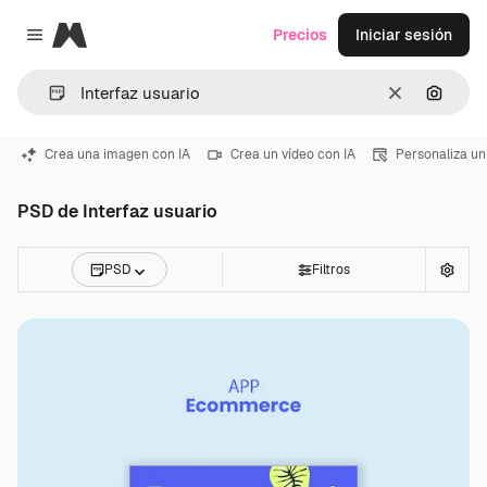
Magnific
Precios
Iniciar sesión
Close menu
Borrar
Buscar
Crea una imagen con IA
Crea un vídeo con IA
Personaliza un
PSD de Interfaz usuario
PSD
Filtros