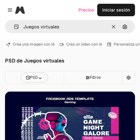
Magnific
Precios
Iniciar sesión
Close menu
Borrar
Buscar
Crea una imagen con IA
Crea un vídeo con IA
Personaliza un
PSD de Juegos virtuales
PSD
Filtros