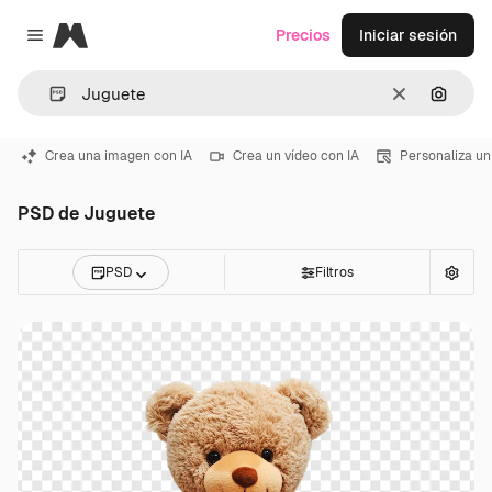
Magnific
Precios
Iniciar sesión
Close menu
Borrar
Buscar
Crea una imagen con IA
Crea un vídeo con IA
Personaliza un
PSD de Juguete
PSD
Filtros