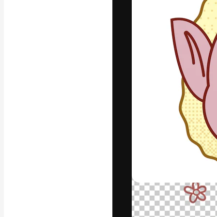
La plataforma cr
trabajo. Más de
entre creativos
estudios.
Español
Copyright © 2010