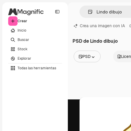
Crear
Crea una imagen con IA
Inicio
Buscar
PSD de Lindo dibujo
Stock
PSD
Licen
Explorar
Todas las imágenes
Todas las herramientas
Vectores
Ilustraciones
Fotos
PSD
Plantillas
Mockups
Vídeos
Clips de vídeo
Motion graphics
Plantillas de vídeos
Iconos
Modelos 3D
Fuentes