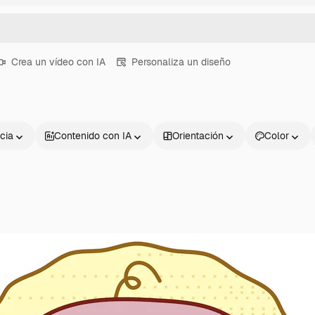
Crea un vídeo con IA
Personaliza un diseño
cia
Contenido con IA
Orientación
Color
Productos
Información úti