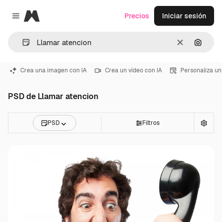
Magnific
Precios
Iniciar sesión
Close menu
Borrar
Buscar
Crea una imagen con IA
Crea un vídeo con IA
Personaliza un
PSD de Llamar atencion
PSD
Filtros