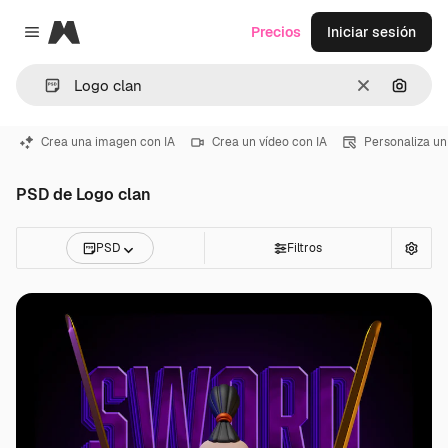
Magnific
Precios
Iniciar sesión
Close menu
Borrar
Buscar
Crea una imagen con IA
Crea un vídeo con IA
Personaliza un
PSD de Logo clan
PSD
Filtros