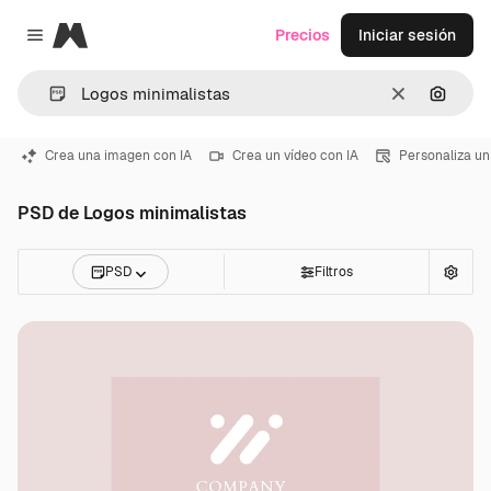
Magnific
Precios
Iniciar sesión
Close menu
Borrar
Buscar
Crea una imagen con IA
Crea un vídeo con IA
Personaliza un
PSD de Logos minimalistas
PSD
Filtros