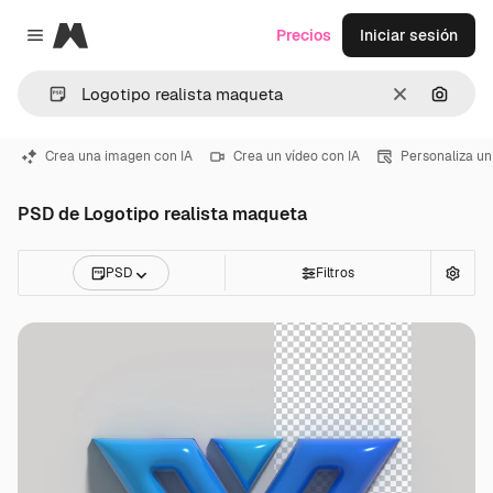
Magnific
Precios
Iniciar sesión
Close menu
Borrar
Buscar
Crea una imagen con IA
Crea un vídeo con IA
Personaliza un
PSD de Logotipo realista maqueta
PSD
Filtros