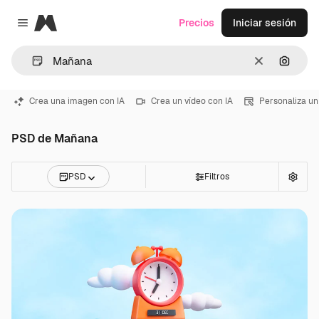
Magnific
Precios
Iniciar sesión
Close menu
Borrar
Buscar
Crea una imagen con IA
Crea un vídeo con IA
Personaliza un
PSD de Mañana
PSD
Filtros