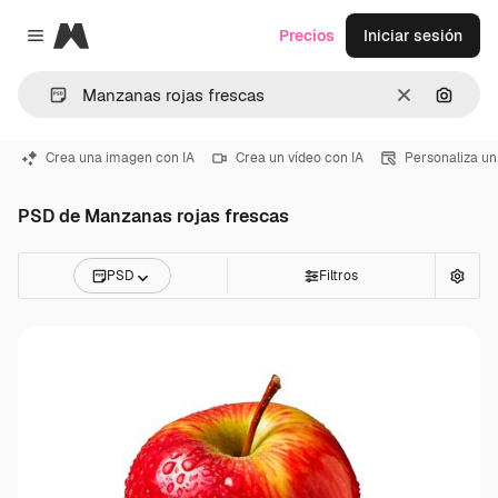
Magnific
Precios
Iniciar sesión
Close menu
Borrar
Buscar
Crea una imagen con IA
Crea un vídeo con IA
Personaliza un
PSD de Manzanas rojas frescas
PSD
Filtros