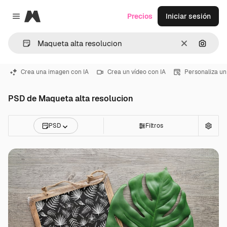
Magnific
Precios
Iniciar sesión
Close menu
Borrar
Buscar
Crea una imagen con IA
Crea un vídeo con IA
Personaliza un
PSD de Maqueta alta resolucion
PSD
Filtros