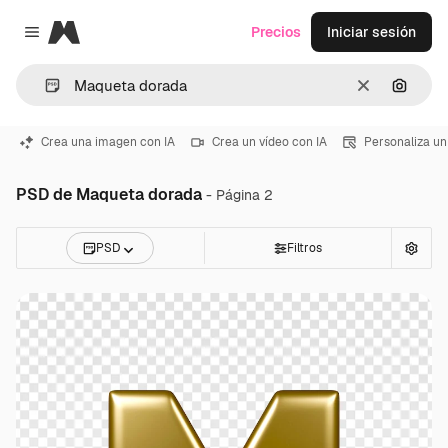
Magnific
Precios
Iniciar sesión
Close menu
Borrar
Buscar
Crea una imagen con IA
Crea un vídeo con IA
Personaliza un
PSD de Maqueta dorada
- Página 2
PSD
Filtros