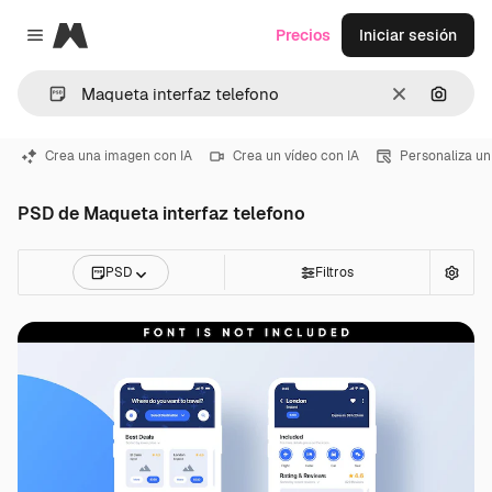
Magnific
Precios
Iniciar sesión
Close menu
Borrar
Buscar
Crea una imagen con IA
Crea un vídeo con IA
Personaliza un
PSD de Maqueta interfaz telefono
PSD
Filtros