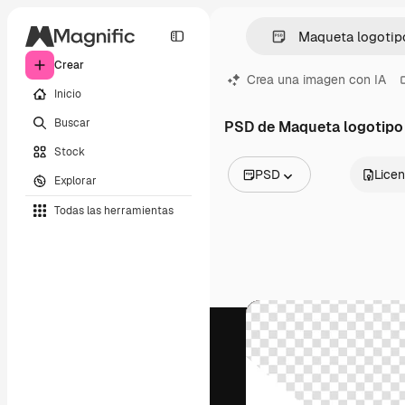
Crear
Crea una imagen con IA
Inicio
Buscar
PSD de Maqueta logotipo
Stock
PSD
Licen
Explorar
Todas las imágenes
Todas las herramientas
Vectores
Ilustraciones
Fotos
PSD
Plantillas
Mockups
Vídeos
Clips de vídeo
Motion graphics
Plantillas de vídeos
Iconos
Modelos 3D
Fuentes