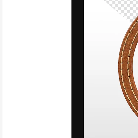
La plataforma cr
trabajo. Más de
entre creativos
estudios.
Español
Copyright © 2010