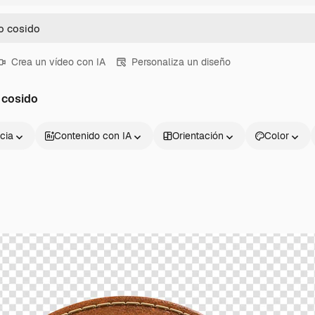
Crea un vídeo con IA
Personaliza un diseño
 cosido
cia
Contenido con IA
Orientación
Color
Productos
Información úti