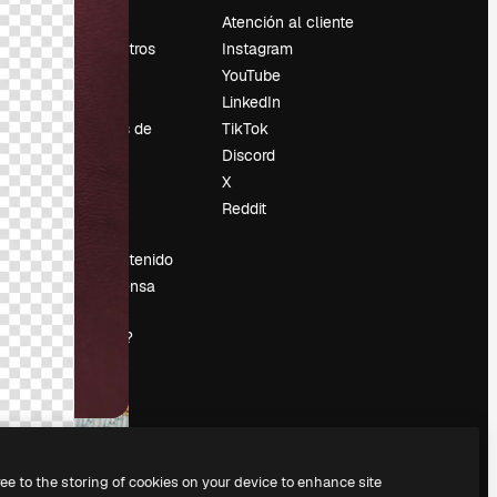
Precios
Atención al cliente
Sobre nosotros
Instagram
Reviews
YouTube
Empleo
LinkedIn
Tendencias de
TikTok
búsqueda
Discord
Blog
X
es
Eventos
Reddit
Slidesgo
Vender contenido
Sala de prensa
¿Buscas
magnific.ai?
ree to the storing of cookies on your device to enhance site