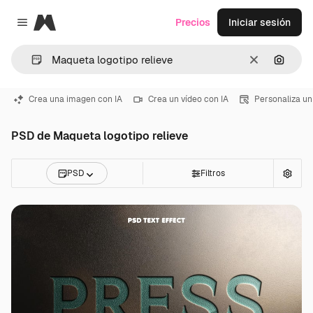
Magnific
Precios
Iniciar sesión
Close menu
Borrar
Buscar
Crea una imagen con IA
Crea un vídeo con IA
Personaliza un
PSD de Maqueta logotipo relieve
PSD
Filtros