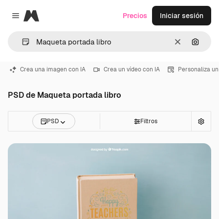
Magnific
Precios
Iniciar sesión
Close menu
Borrar
Buscar
Crea una imagen con IA
Crea un vídeo con IA
Personaliza un
PSD de Maqueta portada libro
PSD
Filtros