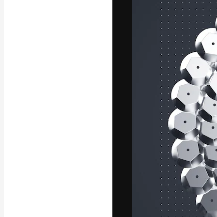
La plataforma cr
trabajo. Más de
entre creativos
estudios.
Español
Copyright © 2010