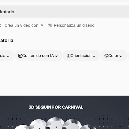
Crea un vídeo con IA
Personaliza un diseño
atoria
cia
Contenido con IA
Orientación
Color
Productos
Información úti