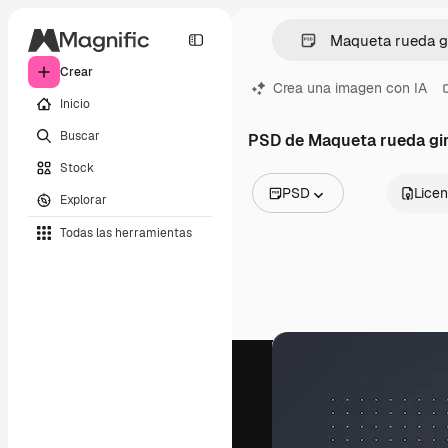
Crear
Crea una imagen con IA
Inicio
Buscar
PSD de Maqueta rueda gir
Stock
PSD
Licen
Explorar
Todas las imágenes
Todas las herramientas
Vectores
Ilustraciones
Fotos
PSD
Plantillas
Mockups
Vídeos
Clips de vídeo
Motion graphics
Plantillas de vídeos
Iconos
Modelos 3D
Fuentes