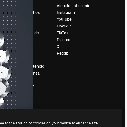
Precios
Atención al cliente
Sobre nosotros
Instagram
Reviews
YouTube
Empleo
LinkedIn
Tendencias de
TikTok
búsqueda
Discord
Blog
X
es
Eventos
Reddit
Slidesgo
Vender contenido
Sala de prensa
¿Buscas
magnific.ai?
ree to the storing of cookies on your device to enhance site