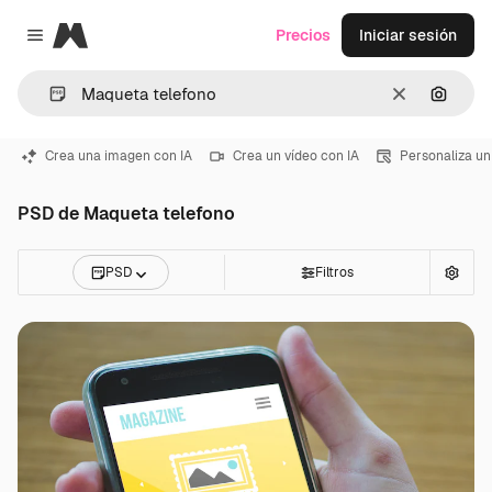
Magnific
Precios
Iniciar sesión
Close menu
Borrar
Buscar
Crea una imagen con IA
Crea un vídeo con IA
Personaliza un
PSD de Maqueta telefono
PSD
Filtros