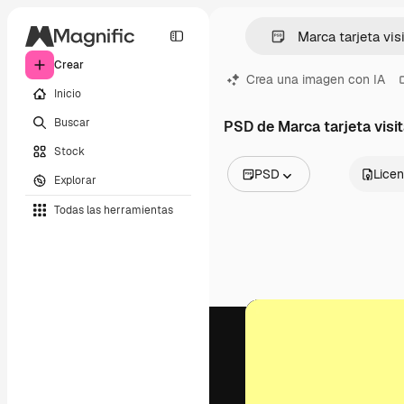
Crear
Crea una imagen con IA
Inicio
Buscar
PSD de Marca tarjeta visi
Stock
PSD
Licen
Explorar
Todas las imágenes
Todas las herramientas
Vectores
Ilustraciones
Fotos
PSD
Plantillas
Mockups
Vídeos
Clips de vídeo
Motion graphics
Plantillas de vídeos
Iconos
Modelos 3D
Fuentes