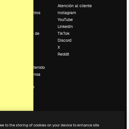
Precios
Atención al cliente
Sobre nosotros
Instagram
Reviews
YouTube
Empleo
LinkedIn
Tendencias de
TikTok
búsqueda
Discord
Blog
X
es
Eventos
Reddit
Slidesgo
Vender contenido
Sala de prensa
¿Buscas
magnific.ai?
ree to the storing of cookies on your device to enhance site