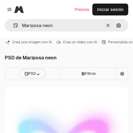
Magnific
Precios
Iniciar sesión
Close menu
Borrar
Buscar
Crea una imagen con IA
Crea un vídeo con IA
Personaliza un
PSD de Mariposa neon
PSD
Filtros