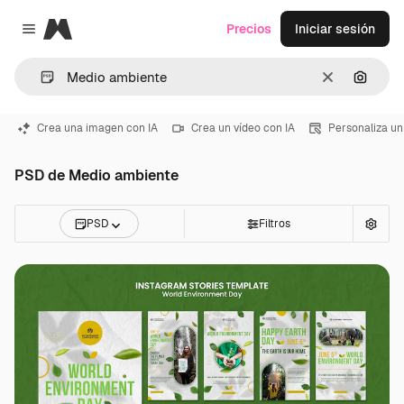
Magnific
Precios
Iniciar sesión
Close menu
Borrar
Buscar
Crea una imagen con IA
Crea un vídeo con IA
Personaliza un
PSD de Medio ambiente
PSD
Filtros