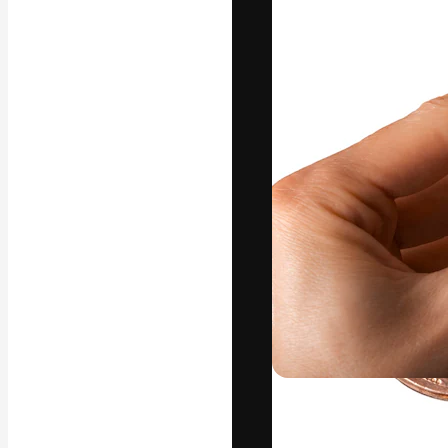
La plataforma cr
trabajo. Más de
entre creativos
estudios.
Español
Copyright © 2010