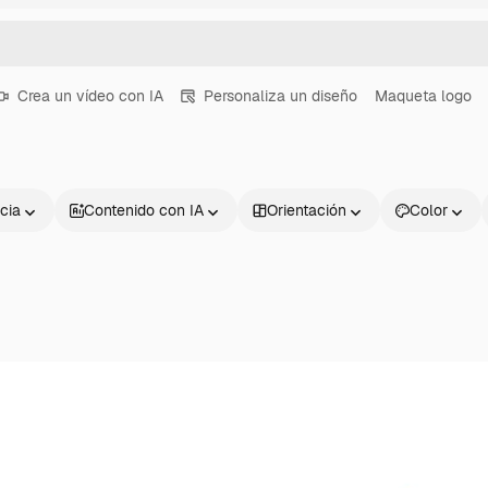
Crea un vídeo con IA
Personaliza un diseño
Maqueta logo
cia
Contenido con IA
Orientación
Color
Productos
Información úti