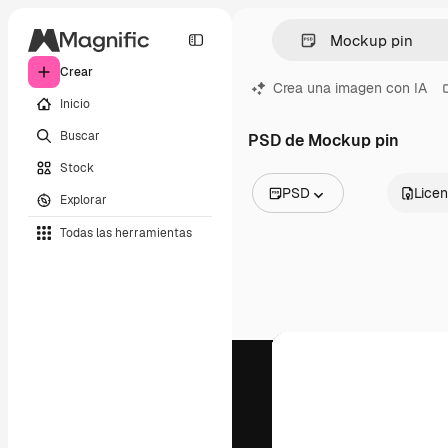
Crear
Crea una imagen con IA
Inicio
Buscar
PSD de Mockup pin
Stock
PSD
Licen
Explorar
Todas las imágenes
Todas las herramientas
Vectores
Ilustraciones
Fotos
PSD
Plantillas
Mockups
Vídeos
Clips de vídeo
Motion graphics
Plantillas de vídeos
Iconos
Modelos 3D
Fuentes