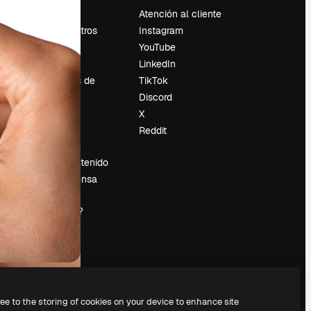
Precios
Atención al cliente
Sobre nosotros
Instagram
Reviews
YouTube
Empleo
LinkedIn
Tendencias de
TikTok
búsqueda
Discord
Blog
X
es
Eventos
Reddit
Slidesgo
Vender contenido
Sala de prensa
¿Buscas
magnific.ai?
ree to the storing of cookies on your device to enhance site