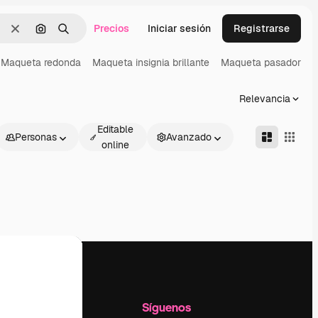
Precios
Iniciar sesión
Registrarse
Borrar
Buscar por imagen
Buscar
Maqueta redonda
Maqueta insignia brillante
Maqueta pasador
M
Relevancia
Editable
Personas
Avanzado
online
l
Empresa
Síguenos