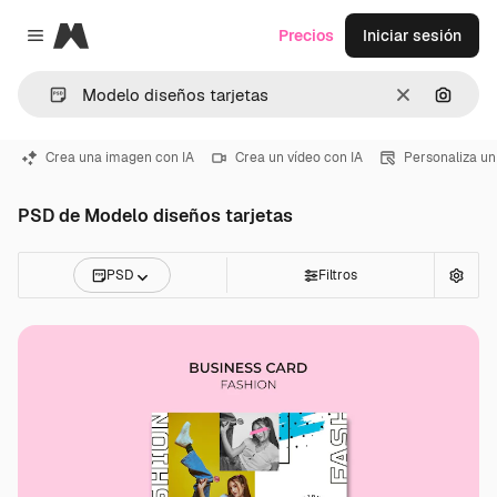
Magnific
Precios
Iniciar sesión
Close menu
Borrar
Buscar
Crea una imagen con IA
Crea un vídeo con IA
Personaliza un
PSD de Modelo diseños tarjetas
PSD
Filtros