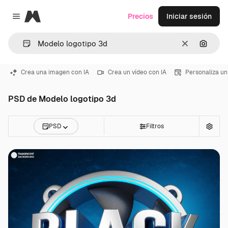
Magnific
Precios
Iniciar sesión
Close menu
Borrar
Buscar
Crea una imagen con IA
Crea un vídeo con IA
Personaliza un
PSD de Modelo logotipo 3d
PSD
Filtros