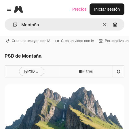
Magnific
Precios
Iniciar sesión
Close menu
Borrar
Buscar
Crea una imagen con IA
Crea un vídeo con IA
Personaliza un
PSD de Montaña
PSD
Filtros