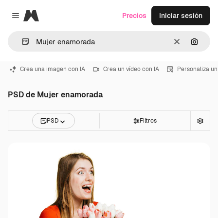
Magnific
Precios
Iniciar sesión
Close menu
Borrar
Buscar
Crea una imagen con IA
Crea un vídeo con IA
Personaliza un
PSD de Mujer enamorada
PSD
Filtros