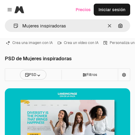
Magnific
Precios
Iniciar sesión
Close menu
Borrar
Buscar
Crea una imagen con IA
Crea un vídeo con IA
Personaliza un
PSD de Mujeres inspiradoras
PSD
Filtros