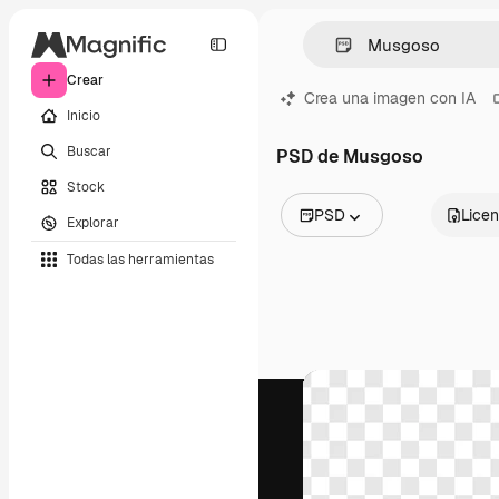
Crear
Crea una imagen con IA
Inicio
Buscar
PSD de Musgoso
Stock
PSD
Licen
Explorar
Todas las imágenes
Todas las herramientas
Vectores
Ilustraciones
Fotos
PSD
Plantillas
Mockups
Vídeos
Clips de vídeo
Motion graphics
Plantillas de vídeos
Iconos
Modelos 3D
Fuentes