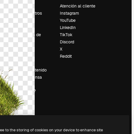
Precios
Atención al cliente
Sobre nosotros
Instagram
Reviews
YouTube
Empleo
LinkedIn
Tendencias de
TikTok
búsqueda
Discord
Blog
X
es
Eventos
Reddit
Slidesgo
Vender contenido
Sala de prensa
¿Buscas
magnific.ai?
ree to the storing of cookies on your device to enhance site