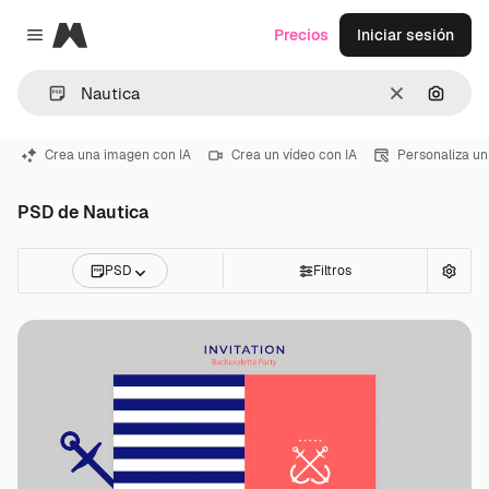
Magnific
Precios
Iniciar sesión
Close menu
Borrar
Buscar
Crea una imagen con IA
Crea un vídeo con IA
Personaliza un
PSD de Nautica
PSD
Filtros